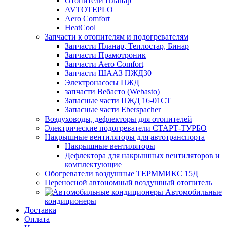
Отопители Планар
AVTOTEPLO
Aero Comfort
HeatCool
Запчасти к отопителям и подогревателям
Запчасти Планар, Теплостар, Бинар
Запчасти Прамотроник
Запчасти Aero Comfort
Запчасти ШААЗ ПЖД30
Электронасосы ПЖД
запчасти Вебасто (Webasto)
Запасные части ПЖД 16-01СТ
Запасные части Eberspacher
Воздуховоды, дефлекторы для отопителей
Электрические подогреватели СТАРТ-ТУРБО
Накрышные вентиляторы для автотранспорта
Накрышные вентиляторы
Дефлектора для накрышных вентиляторов и
комплектующие
Обогреватели воздушные ТЕРММИКС 15Д
Переносной автономный воздушный отопитель
Автомобильные
кондиционеры
Доставка
Оплата